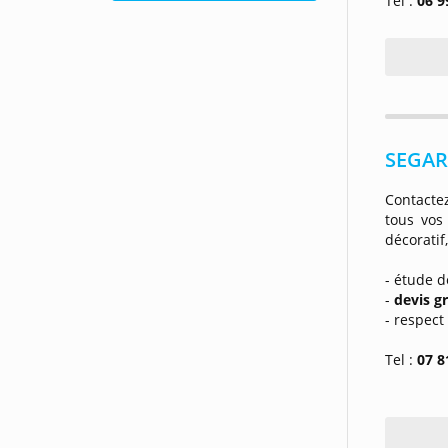
Tel :
06 9
SEGAR
Contactez
tous vo
décoratif
- étude d
-
devis g
- respect
Tel :
07 8