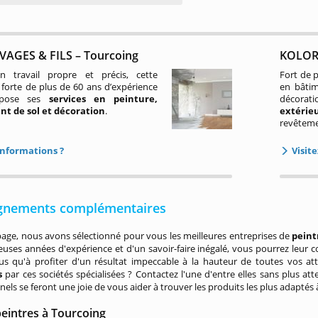
AGES & FILS – Tourcoing
KOLOR'
n travail propre et précis, cette
Fort de p
 forte de plus de 60 ans d’expérience
en bâtim
opose ses
services en peinture,
décora
t de sol et décoration
.
extérie
revêtemen
informations ?
Visite
gnements complémentaires
page, nous avons sélectionné pour vous les meilleures entreprises de
peint
ses années d'expérience et d'un savoir-faire inégalé, vous pourrez leur c
us qu'à profiter d'un résultat impeccable à la hauteur de toutes vos at
s
par ces sociétés spécialisées ? Contactez l'une d'entre elles sans plus 
nels se feront une joie de vous aider à trouver les produits les plus adaptés 
peintres à Tourcoing