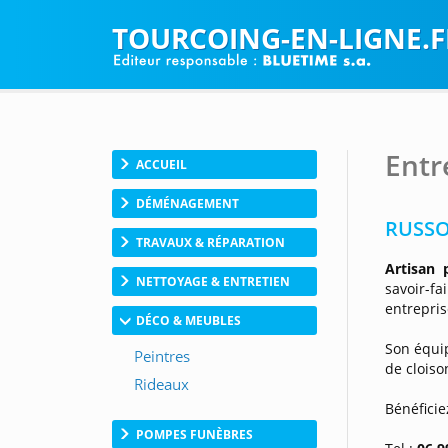
TOURCOING-EN-LIGNE.F
Entr
ACCUEIL
DÉMÉNAGEMENT
RUSSO 
TRAVAUX & RÉPARATION
Artisan p
NETTOYAGE & ENTRETIEN
savoir-fa
entrepris
DÉCO & MEUBLES
Son équi
de cloiso
Bénéfici
POMPES FUNÈBRES